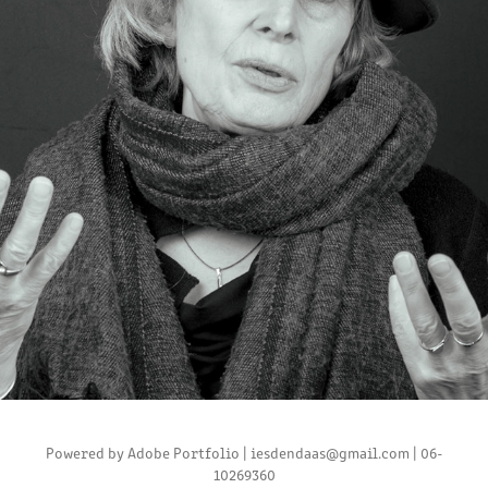
RIANNE
2025
Powered by
Adobe Portfolio
| iesdendaas@gmail.com | 06-
10269360