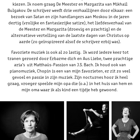
kiezen. Ik noem graag De Meester en Margarita van Mikhail
Bulgakov. De schrijver weeft drie verhaallijnen door elkaar: een
bezoek van Satan en zijn handlangers aan Moskou in de jaren
dertig (vrolijke en fantasierijke satire), het liefdesverhaal van
de Meester en Margarita (droevig en prachtig) en de
alternatieve vertelling van de laatste dagen van Christus op
aarde (zo geïnspireerd alsof de schrijver erbij was).
Favoriete muziek is ook al zo lastig. Ik word iedere keer tot
tranen geroerd door Erbarme dich en Aus Liebe, twee prachtige
aria’s uit Matthaüs-Passion van J.S. Bach. Ik houd ook van
pianomuziek, Chopin is een van mijn favorieten, er zit zo veel
gevoel en passie in zijn muziek. Zijn nocturnes hoor ik heel
graag, vroeger speelde mijn opa die (o.a.) in het huis van hem en
mijn oma waar ik als kind een tijdje heb gewoond.